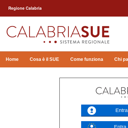
Regione Calabria
Home
Cosa è il SUE
Come funziona
Chi pa
Entr
Entra